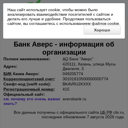
Наш сайт использует cookie, чтобы можно было
анализировать взаимодействие посетителей с сайтом и
делать его лучше и удобнее. Продолжая пользоваться
сайтом, вы соглашаетесь с использованием файлов cookie.
Хорошо
Банк Аверс - информация об
организации
Полное наименование:
АО
Банк "Аверс"
420111, Казань, улица Мусы
Адрес:
Джалиля, 3
БИК
банка Аверс:
049205774
Корреспондентский счет
:
30101810500000000774
Свифт-код (swift code):
BKAVRU2KXXX
Регистрационный номер
:
415
Официальный сайт:
см. почему это очень важно
aversbank.ru
знать?
Все данные получены с официального сайта
ЦБ РФ
cbr.ru,
последнее обновление 7 августа 2026 года.