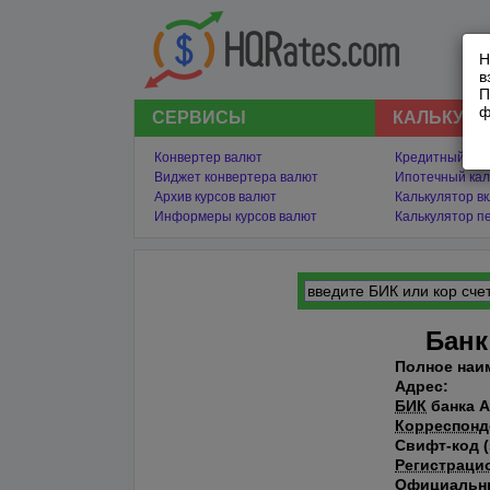
Н
в
П
ф
СЕРВИСЫ
КАЛЬКУЛ
Конвертер валют
Кредитный кал
Виджет конвертера валют
Ипотечный кал
Архив курсов валют
Калькулятор в
Информеры курсов валют
Калькулятор п
Банк
Полное наи
Адрес:
БИК
банка 
Корреспонд
Свифт-код (
Регистраци
Официальн