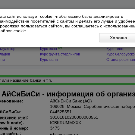
аш сайт использует cookie, чтобы можно было анализировать
заимодействие посетителей с сайтом и делать его лучше и удобнее
родолжая пользоваться сайтом, вы соглашаетесь с использование
айлов cookie.
ЯТОРЫ
МИРОВЫЕ ВАЛЮТЫ
ФИНАНСЫ 
Хорошо
live
ькулятор
Курс доллара
Курс гривны
live
ькулятор
Курс евро
Курс тенге
кладов
Курс фунта стерлингов
Курс белорусско
ени
Курс юаня
Ставка рефинан
 АйСиБиСи - информация об органи
менование:
АйСиБиСи Банк (
АО
)
109028, Москва, Серебряническая набере
АйСиБиСи:
044525551
ентский счет
:
30101810200000000551
swift code):
ICBKRUMMXXX
онный номер
:
3475
ые сайты:
icbcmoscow.ru