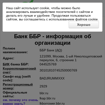
Наш сайт использует cookie, чтобы можно было
анализировать взаимодействие посетителей с сайтом и
делать его лучше и удобнее. Продолжая пользоваться
сайтом, вы соглашаетесь с использованием файлов cookie.
Хорошо
Банк ББР - информация об
организации
Полное
ББР Банк (
АО
)
наименование:
121099, Москва, 1-ый Николощеповский
Адрес:
переулок, 6, строение 1
БИК
банка ББР:
044525769
Корреспондентский
30101810745250000769
счет
:
Свифт-код (swift
BADJRUMMXXX
code):
Регистрационный
2929
номер
:
Официальные
bbr.ru
сайты:
lkap.bbr.ru
см. почему это очень
lkborrower.bbr.ru
важно знать?