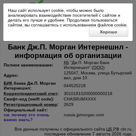
Наш сайт использует cookie, чтобы можно было
анализировать взаимодействие посетителей с сайтом и
делать его лучше и удобнее. Продолжая пользоваться
сайтом, вы соглашаетесь с использованием файлов cookie.
Хорошо
Банк Дж.П. Морган Интернешнл -
информация об организации
КБ
"Дж.П. Морган Банк
Полное наименование:
Интернешнл" (
ООО
)
125047, Москва, улица Бутырский
Адрес:
вал, дом 10
БИК
банка Дж.П. Морган
044525218
Интернешнл:
Корреспондентский счет
:
30101810200000000218
Свифт-код (swift code):
CHASRUMXXXX
Регистрационный номер
:
2629
Официальный сайт:
см. почему это очень
russia.jpmorgan.com
важно знать?
Все данные получены с официального сайта
ЦБ РФ
cbr.ru,
последнее обновление 7 августа 2026 года.