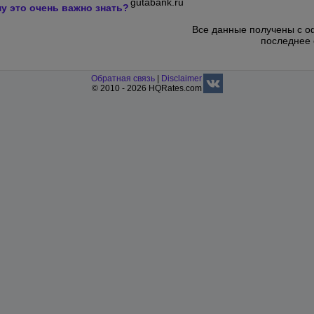
gutabank.ru
му это очень важно знать?
Все данные получены с о
последнее 
Обратная связь
|
Disclaimer
© 2010 - 2026 HQRates.com