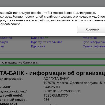
аш сайт использует cookie, чтобы можно было анализировать
заимодействие посетителей с сайтом и делать его лучше и удобнее
родолжая пользоваться сайтом, вы соглашаетесь с использование
айлов cookie.
ЯТОРЫ
МИРОВЫЕ ВАЛЮТЫ
ФИНАНСЫ 
Хорошо
live
ькулятор
Курс доллара
Курс гривны
live
ькулятор
Курс евро
Курс тенге
кладов
Курс фунта стерлингов
Курс белорусско
ени
Курс юаня
Ставка рефинан
ТА-БАНК - информация об организа
аименование:
АО
"ГУТА-БАНК"
107078, Москва, Орликов переулок, 5, 
-БАНК:
044525911
ндентский счет
:
30101810645250000911
 (swift code):
TJSBRUMMXXX
ционный номер
:
256
ьный сайт: