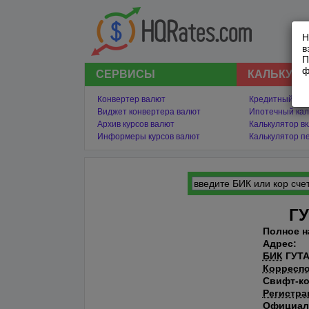
Н
в
П
ф
СЕРВИСЫ
КАЛЬКУЛ
Конвертер валют
Кредитный кал
Виджет конвертера валют
Ипотечный кал
Архив курсов валют
Калькулятор в
Информеры курсов валют
Калькулятор п
ГУ
Полное н
Адрес:
БИК
ГУТА
Корреспо
Свифт-код
Регистра
Официал