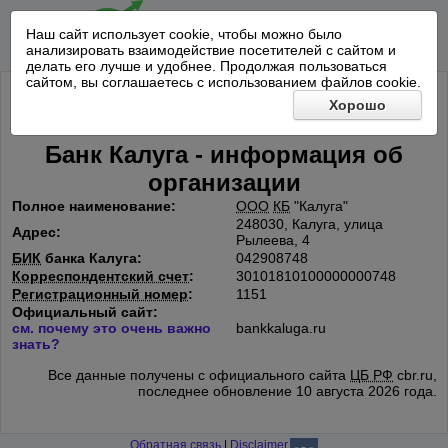
Наш сайт использует cookie, чтобы можно было
анализировать взаимодействие посетителей с сайтом и
делать его лучше и удобнее. Продолжая пользоваться
сайтом, вы соглашаетесь с использованием файлов cookie.
Хорошо
Банк Калуга - информация об
организации
Полное наименование:
ООО
КБ
"Калуга"
248030, Калуга, улица
Адрес:
Рылеева, 4
БИК
банка Калуга:
042908748
Корреспондентский счет
:
30101810100000000748
Регистрационный номер
:
1151
Официальный сайт:
см. почему это очень важно
bankkaluga.ru
знать?
Все данные получены с официального сайта
ЦБ РФ
cbr.ru,
последнее обновление 10 августа 2026 года.
Обратная связь
|
Disclaimer