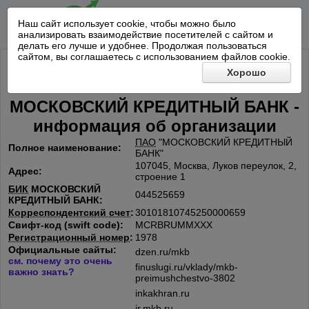
Наш сайт использует cookie, чтобы можно было
анализировать взаимодействие посетителей с сайтом и
делать его лучше и удобнее. Продолжая пользоваться
сайтом, вы соглашаетесь с использованием файлов cookie.
Хорошо
МОСКОВСКИЙ КРЕДИТНЫЙ БАНК -
информация об организации
ПАО
"МОСКОВСКИЙ КРЕДИТНЫЙ
Полное наименование:
БАНК"
107045, Москва, Луков переулок, 2,
Адрес:
строение 1
БИК
МОСКОВСКИЙ
044525659
КРЕДИТНЫЙ БАНК:
Корреспондентский счет
:
30101810745250000659
Свифт-код (swift code):
MCRBRUMMXXX
Регистрационный номер
:
1978
Официальные сайты:
dzen.ru/mkb
см. почему это очень
finuslugi.ru/vklady/mkb-
важно знать?
preimushchestvo-3802
inkakhran.ru
ir.mkb.ru