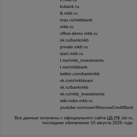
kubank.ru
lk.mkb.ru
max.ru/mkbbank
mkb.ru
office-demo.mkb.ru
ok.ru/bankmkb
private.mkb.ru
start.mkb.ru
t.me/mkb_investments
t.me/mkbbank
twitter.com/bankmkb
vk.com/mkbteam
vk.ru/bankmkb
vk.ru/mkb_investments
wiki-nvbo.mkb.ru
youtube.com/user/MoscowCreditBank
Все данные получены с официального сайта
ЦБ РФ
cbr.ru,
последнее обновление 10 августа 2026 года.