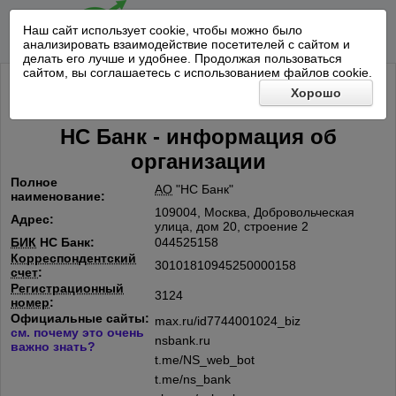
Наш сайт использует cookie, чтобы можно было
анализировать взаимодействие посетителей с сайтом и
делать его лучше и удобнее. Продолжая пользоваться
сайтом, вы соглашаетесь с использованием файлов cookie.
Хорошо
НС Банк - информация об
организации
Полное
АО
"НС Банк"
наименование:
109004, Москва, Добровольческая
Адрес:
улица, дом 20, строение 2
БИК
НС Банк:
044525158
Корреспондентский
30101810945250000158
счет
:
Регистрационный
3124
номер
:
Официальные сайты:
max.ru/id7744001024_biz
см. почему это очень
nsbank.ru
важно знать?
t.me/NS_web_bot
t.me/ns_bank