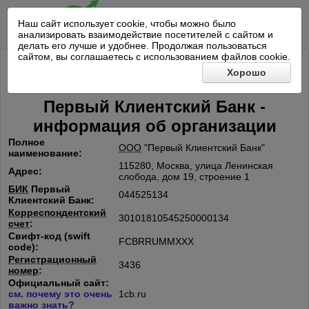
Наш сайт использует cookie, чтобы можно было
анализировать взаимодействие посетителей с сайтом и
делать его лучше и удобнее. Продолжая пользоваться
сайтом, вы соглашаетесь с использованием файлов cookie.
Хорошо
Первый Клиентский Банк -
информация об организации
Полное
ООО
"Первый Клиентский Банк"
наименование:
115280, Москва, улица Ленинская
Адрес:
слобода, дом 19, строение 1
БИК
Первый
044525134
Клиентский Банк:
Корреспондентский
30101810545250000134
счет
:
Свифт-код (swift
FCBRRUMMXXX
code):
Регистрационный
3436
номер
:
Официальный сайт:
см. почему это очень
1cb.ru
важно знать?