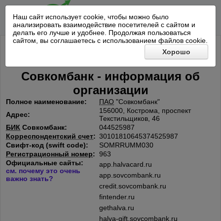
Наш сайт использует cookie, чтобы можно было
анализировать взаимодействие посетителей с сайтом и
делать его лучше и удобнее. Продолжая пользоваться
сайтом, вы соглашаетесь с использованием файлов cookie.
Хорошо
Совкомбанк - информация об
организации
Полное наименование:
ПАО
"Совкомбанк"
156000, Кострома, проспект
Адрес:
Текстильщиков, 46
БИК
Совкомбанк:
044525987
Корреспондентский счет
:
30101810645374525987
Свифт-код (swift code):
SOMRRUMM030
Регистрационный номер
:
963
Официальные сайты:
app.halvacard.ru
см. почему это очень
app.sovcombank.ru
важно знать?
credit.sovcombank.ru
fintender.ru
gethalva.ru
halva-gift.sovcombank.ru