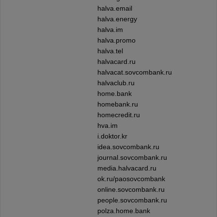
halva.email
halva.energy
halva.im
halva.promo
halva.tel
halvacard.ru
halvacat.sovcombank.ru
halvaclub.ru
home.bank
homebank.ru
homecredit.ru
hva.im
i.doktor.kr
idea.sovcombank.ru
journal.sovcombank.ru
media.halvacard.ru
ok.ru/paosovcombank
online.sovcombank.ru
people.sovcombank.ru
polza.home.bank