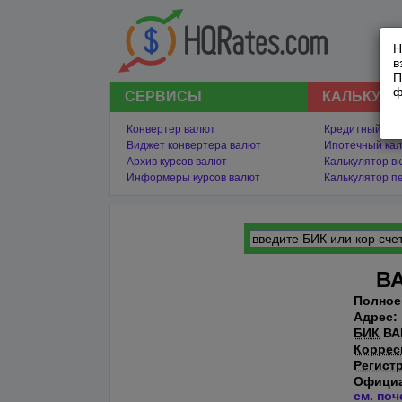
Н
в
П
ф
СЕРВИСЫ
КАЛЬКУЛ
Конвертер валют
Кредитный кал
Виджет конвертера валют
Ипотечный кал
Архив курсов валют
Калькулятор в
Информеры курсов валют
Калькулятор п
ВА
Полное
Адрес:
БИК
ВА
Коррес
Регист
Официа
см. поч