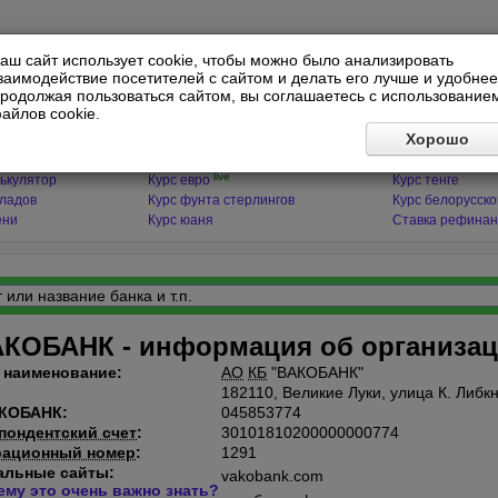
аш сайт использует cookie, чтобы можно было анализировать
заимодействие посетителей с сайтом и делать его лучше и удобнее
родолжая пользоваться сайтом, вы соглашаетесь с использование
айлов cookie.
ЯТОРЫ
МИРОВЫЕ ВАЛЮТЫ
ФИНАНСЫ 
Хорошо
live
ькулятор
Курс доллара
Курс гривны
live
ькулятор
Курс евро
Курс тенге
кладов
Курс фунта стерлингов
Курс белорусско
ени
Курс юаня
Ставка рефинан
КОБАНК - информация об организа
 наименование:
АО
КБ
"ВАКОБАНК"
182110, Великие Луки, улица К. Либкн
КОБАНК:
045853774
пондентский счет
:
30101810200000000774
рационный номер
:
1291
льные сайты:
vakobank.com
ему это очень важно знать?