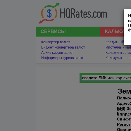
Н
в
П
ф
СЕРВИСЫ
КАЛЬКУЛ
Конвертер валют
Кредитный кал
Виджет конвертера валют
Ипотечный кал
Архив курсов валют
Калькулятор в
Информеры курсов валют
Калькулятор п
Зем
Полно
Адрес
БИК
Зе
Коррес
Свифт-
Регис
Офици