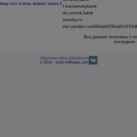
чему это очень важно знать?
t.me/zemskybank
vk.com/zb.bank
zemsky.ru
zen.yandex.ru/id/60ab8335ab5cf163d
Все данные получены с о
последнее 
Обратная связь
|
Disclaimer
© 2010 - 2026 HQRates.com