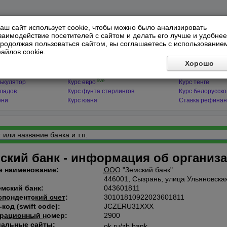
аш сайт использует cookie, чтобы можно было анализировать
заимодействие посетителей с сайтом и делать его лучше и удобнее
родолжая пользоваться сайтом, вы соглашаетесь с использование
айлов cookie.
ЯТОРЫ
МИРОВЫЕ ВАЛЮТЫ
ФИНАНСЫ 
Хорошо
live
ькулятор
Курс доллара
Курс гривны
live
ькулятор
Курс евро
Курс тенге
кладов
Курс фунта стерлингов
Курс белорусско
ени
Курс юаня
Ставка рефинан
ский банк - информация об организ
е наименование:
ООО
"Земский банк"
:
446001, Сызрань, улица Ульяновская
мский банк:
043601811
пондентский счет
:
30101810922023601811
код (swift code):
JCZERU31XXX
трационный номер
:
2900
альные сайты:
ok.ru/zb.bank