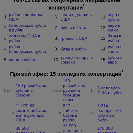
Топ-15 самых популярных направлений
*
конвертации
рубли в доллары
юани в доллары
евро в
1.
6.
11.
США
США
рубли
белорусские рубли
евро в
2.
7.
рубли в баты
12.
в рубли
юани
доллары США в
йены в
3.
8.
гривны в СДР
13.
рубли
рубли
рубли в
рубли в
4.
9.
баты в рубли
14.
белорусские рубли
тенге
турецкие лиры в
рубли в
5.
юани в рубли
10.
15.
сомони
евро
*
Прямой эфир: 15 последних конвертаций
160
160 российских
российских
8 долларов
рублей в
рублей в
6 мин.
7 мин.
1 ч.
США в рубли
сомони
турецкие
лиры
11 079.83
827
8 314
южнокорейских
тайских
белорусских
1 ч.
1 ч.
1 ч.
вон в доллары
батов в
рублей в
США
рубли
рубли
38 500
38 500
276 000
долларов