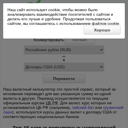
Наш сайт использует cookie, чтобы можно было
анализировать взаимодействие посетителей с сайтом и
делать его лучше и удобнее. Продолжая пользоваться
сайтом, вы соглашаетесь с использованием файлов cookie.
Конвертер валют онлайн
Хорошо
Конвертировать
↔
в
Перевести
Наш валютный калькулятор это простой сервис, который за
мгновение переведет для вас указанную сумму из одной
валюты в другую. Перевод осуществляется по текущим
официальным курсам
ЦБ РФ
. Для валют, курс которых не
устанавливается ЦБ РФ (например,
тайский бат
или
грузинский
лари
), используются курсы данных валют к доллару США от
соответствующих национальных банков.