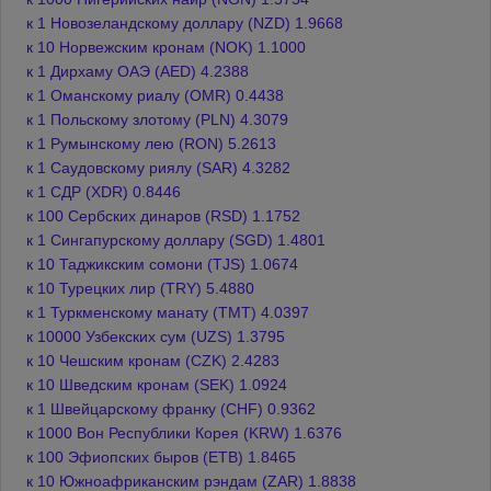
к 1 Новозеландскому доллару (NZD) 1.9668
к 10 Норвежским кронам (NOK) 1.1000
к 1 Дирхаму ОАЭ (AED) 4.2388
к 1 Оманскому риалу (OMR) 0.4438
к 1 Польскому злотому (PLN) 4.3079
к 1 Румынскому лею (RON) 5.2613
к 1 Саудовскому риялу (SAR) 4.3282
к 1 СДР (XDR) 0.8446
к 100 Сербских динаров (RSD) 1.1752
к 1 Сингапурскому доллару (SGD) 1.4801
к 10 Таджикским сомони (TJS) 1.0674
к 10 Турецких лир (TRY) 5.4880
к 1 Туркменскому манату (TMT) 4.0397
к 10000 Узбекских сум (UZS) 1.3795
к 10 Чешским кронам (CZK) 2.4283
к 10 Шведским кронам (SEK) 1.0924
к 1 Швейцарскому франку (CHF) 0.9362
к 1000 Вон Республики Корея (KRW) 1.6376
к 100 Эфиопских быров (ETB) 1.8465
к 10 Южноафриканским рэндам (ZAR) 1.8838