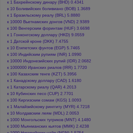
к 1 Бахрейнскому динару (BHD) 0.4341
к 10 Боливийских боливиано (BOB) 1.3689
к 1 Бразильскому реалу (BRL) 5.8880
к 10000 Вьетнамских донгов (VND) 2.9389
к 100 Венгерским форинтам (HUF) 3.6698
к 1 Гонконгскому доллару (HKD) 9.0559
к 1 Датской кроне (DKK) 7.4755
к 10 Египетских фунтов (EGP) 5.7465
к 100 Индийским рупиям (INR) 1.0990
к 10000 Индонезийских рупий (IDR) 2.0682
к 1000000 Иранских риалов (IRR) 1.7720
к 100 Казахским тенге (KZT) 5.3956
к 1 Канадскому доллару (CAD) 1.6180
к 1 Катарскому риалу (QAR) 4.2013
к 10 Кубинских песо (CUP) 2.7701
к 100 Киргизским сомам (KGS) 1.0093
к 1 Малайзийскому ринггиту (MYR) 4.7218
к 10 Молдавским леям (MDL) 2.0053
к 1000 Монгольских тугриков (MNT) 4.1480
к 1000 Мьянманских кьятов (MMK) 2.4238
к 1000 Нигерийских найр (NGN) 1.5754