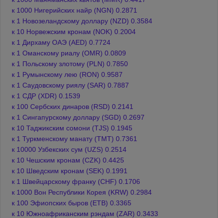
к 1000 Нигерийских найр (NGN) 0.2871
к 1 Новозеландскому доллару (NZD) 0.3584
к 10 Норвежским кронам (NOK) 0.2004
к 1 Дирхаму ОАЭ (AED) 0.7724
к 1 Оманскому риалу (OMR) 0.0809
к 1 Польскому злотому (PLN) 0.7850
к 1 Румынскому лею (RON) 0.9587
к 1 Саудовскому риялу (SAR) 0.7887
к 1 СДР (XDR) 0.1539
к 100 Сербских динаров (RSD) 0.2141
к 1 Сингапурскому доллару (SGD) 0.2697
к 10 Таджикским сомони (TJS) 0.1945
к 1 Туркменскому манату (TMT) 0.7361
к 10000 Узбекских сум (UZS) 0.2514
к 10 Чешским кронам (CZK) 0.4425
к 10 Шведским кронам (SEK) 0.1991
к 1 Швейцарскому франку (CHF) 0.1706
к 1000 Вон Республики Корея (KRW) 0.2984
к 100 Эфиопских быров (ETB) 0.3365
к 10 Южноафриканским рэндам (ZAR) 0.3433