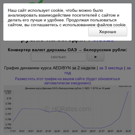
Наш сайт использует cookie, чтобы можно было
анализировать взаимодействие посетителей с сайтом и
делать его лучше и удобнее. Продолжая пользоваться
сайтом, вы соглашаетесь с использованием файлов cookie.
Курс Дирхама ОАЭ к Белорусскому
Хорошо
*
рублю на
сегодня
:
0.8028
Конвертер валют дирхамы ОАЭ → белорусские рубли:
►
График динамики курса AED/BYN
за 2 недели
|
за 3 месяца
|
за
год
Разместить этот график на вашем сайте (будет обновляться
автоматически ежедневно)