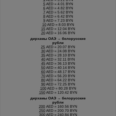
5
AED = 4.01 BYN
6
AED = 4.82 BYN
7
AED = 5.62 BYN
8
AED = 6.42 BYN
9
AED = 7.23 BYN
10
AED = 8.03 BYN
15
AED = 12.04 BYN
20
AED = 16.06 BYN
дирхамы ОАЭ → белорусские
рубли
25
AED = 20.07 BYN
30
AED = 24.08 BYN
35
AED = 28.10 BYN
40
AED = 32.11 BYN
45
AED = 36.13 BYN
50
AED = 40.14 BYN
60
AED = 48.17 BYN
70
AED = 56.20 BYN
80
AED = 64.22 BYN
90
AED = 72.25 BYN
100
AED = 80.28 BYN
150
AED = 120.42 BYN
дирхамы ОАЭ → белорусские
рубли
200
AED = 160.56 BYN
250
AED = 200.70 BYN
300
AED = 240.84 BYN