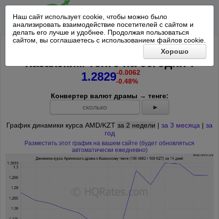
Наш сайт использует cookie, чтобы можно было
анализировать взаимодействие посетителей с сайтом и
делать его лучше и удобнее. Продолжая пользоваться
сайтом, вы соглашаетесь с использованием файлов cookie.
Курс 100 Армянских драмов к 100
Хорошо
*
Казахским тенге на
сегодня
:
-0.0062
1.2829
-0.48%
Конвертер валют драмы → тенге:
►
График динамики курса AMD/KZT
за 2 недели
|
за 3 месяца
|
за
год
Разместить этот график на вашем сайте (будет обновляться
автоматически ежедневно)