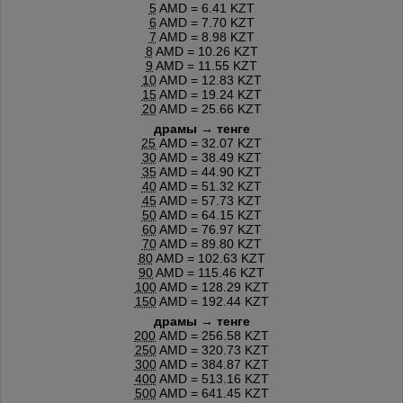
5
AMD = 6.41 KZT
6
AMD = 7.70 KZT
7
AMD = 8.98 KZT
8
AMD = 10.26 KZT
9
AMD = 11.55 KZT
10
AMD = 12.83 KZT
15
AMD = 19.24 KZT
20
AMD = 25.66 KZT
драмы → тенге
25
AMD = 32.07 KZT
30
AMD = 38.49 KZT
35
AMD = 44.90 KZT
40
AMD = 51.32 KZT
45
AMD = 57.73 KZT
50
AMD = 64.15 KZT
60
AMD = 76.97 KZT
70
AMD = 89.80 KZT
80
AMD = 102.63 KZT
90
AMD = 115.46 KZT
100
AMD = 128.29 KZT
150
AMD = 192.44 KZT
драмы → тенге
200
AMD = 256.58 KZT
250
AMD = 320.73 KZT
300
AMD = 384.87 KZT
400
AMD = 513.16 KZT
500
AMD = 641.45 KZT