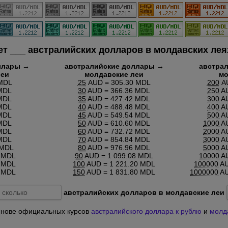
ет
___
австралийских долларов в молдавских леях
ллары →
австралийские доллары →
австра
леи
молдавские леи
мо
MDL
25
AUD = 305.30 MDL
200
AU
MDL
30
AUD = 366.36 MDL
250
AU
MDL
35
AUD = 427.42 MDL
300
AU
MDL
40
AUD = 488.48 MDL
400
AU
MDL
45
AUD = 549.54 MDL
500
AU
MDL
50
AUD = 610.60 MDL
1000
AU
MDL
60
AUD = 732.72 MDL
2000
AU
MDL
70
AUD = 854.84 MDL
3000
AU
 MDL
80
AUD = 976.96 MDL
5000
AU
 MDL
90
AUD = 1 099.08 MDL
10000
AU
 MDL
100
AUD = 1 221.20 MDL
100000
AU
 MDL
150
AUD = 1 831.80 MDL
1000000
AU
австралийских долларов в молдавские леи
 основе официальных курсов
австралийского доллара к рублю
и
молда