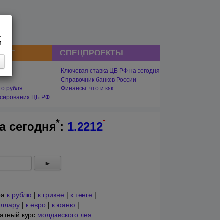
.
м
СНГ
СПЕЦПРОЕКТЫ
Ключевая ставка ЦБ РФ на сегодня
Справочник банков России
го рубля
Финансы: что и как
сирования ЦБ РФ
-
*
на
сегодня
:
1.2212
►
ра
к рублю
|
к гривне
|
к тенге
|
оллару
|
к евро
|
к юаню
|
атный курс
молдавского лея