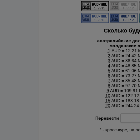
Сколько буд
австралийские до
молдавские 
1
AUD = 12.21 
2
AUD = 24.42 
3
AUD = 36.64 
4
AUD = 48.85 
5
AUD = 61.06 
6
AUD = 73.27 
7
AUD = 85.48 
8
AUD = 97.70 
9
AUD = 109.91
10
AUD = 122.12
15
AUD = 183.18
20
AUD = 244.24
Перевести
* - кросс-курс, на