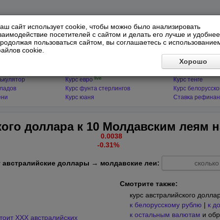
аш сайт использует cookie, чтобы можно было анализировать
заимодействие посетителей с сайтом и делать его лучше и удобнее
родолжая пользоваться сайтом, вы соглашаетесь с использование
айлов cookie.
ЯТОРЫ
МИРОВЫЕ ВАЛЮТЫ
ФИНАНСЫ 
Хорошо
live
ькулятор
Курс доллара
Курс гривны
live
ькулятор
Курс евро
Курс тенге
кладов
Курс фунта стерлингов
Курс белорусско
ени
Курс юаня
Ставка рефинан
ого доллара к 10 Молдавским леям 
0.0038
-0.31%
 австралийские доллары → молдавские леи:
Смотрите также:
курс австралийского долла
к белорусскому рублю
|
к д
к остальным валютам
и обр
тоит XXX австралийских