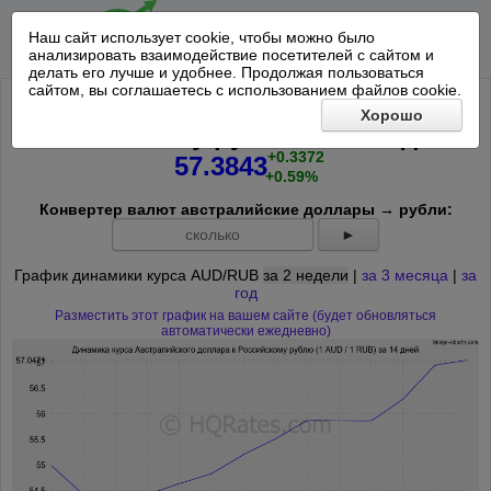
Наш сайт использует cookie, чтобы можно было
анализировать взаимодействие посетителей с сайтом и
делать его лучше и удобнее. Продолжая пользоваться
сайтом, вы соглашаетесь с использованием файлов cookie.
Курс Австралийского доллара к
Хорошо
Российскому рублю на
сегодня
:
+0.3372
57.3843
+0.59%
Конвертер валют австралийские доллары → рубли:
►
График динамики курса AUD/RUB
за 2 недели
|
за 3 месяца
|
за
год
Разместить этот график на вашем сайте (будет обновляться
автоматически ежедневно)