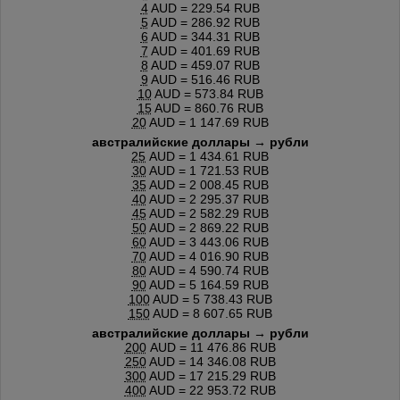
4
AUD = 229.54 RUB
5
AUD = 286.92 RUB
6
AUD = 344.31 RUB
7
AUD = 401.69 RUB
8
AUD = 459.07 RUB
9
AUD = 516.46 RUB
10
AUD = 573.84 RUB
15
AUD = 860.76 RUB
20
AUD = 1 147.69 RUB
австралийские доллары → рубли
25
AUD = 1 434.61 RUB
30
AUD = 1 721.53 RUB
35
AUD = 2 008.45 RUB
40
AUD = 2 295.37 RUB
45
AUD = 2 582.29 RUB
50
AUD = 2 869.22 RUB
60
AUD = 3 443.06 RUB
70
AUD = 4 016.90 RUB
80
AUD = 4 590.74 RUB
90
AUD = 5 164.59 RUB
100
AUD = 5 738.43 RUB
150
AUD = 8 607.65 RUB
австралийские доллары → рубли
200
AUD = 11 476.86 RUB
250
AUD = 14 346.08 RUB
300
AUD = 17 215.29 RUB
400
AUD = 22 953.72 RUB