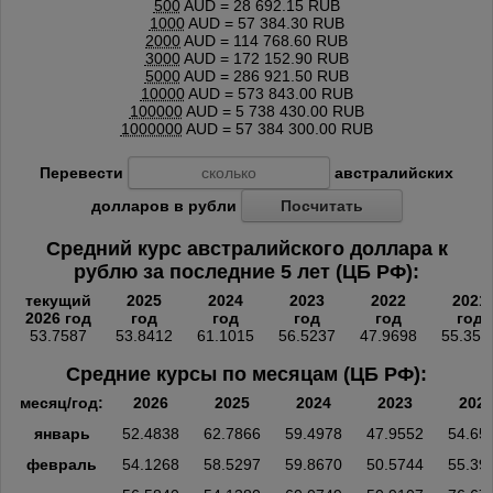
500
AUD = 28 692.15 RUB
1000
AUD = 57 384.30 RUB
2000
AUD = 114 768.60 RUB
3000
AUD = 172 152.90 RUB
5000
AUD = 286 921.50 RUB
10000
AUD = 573 843.00 RUB
100000
AUD = 5 738 430.00 RUB
1000000
AUD = 57 384 300.00 RUB
Перевести
австралийских
долларов в рубли
Посчитать
Средний курс австралийского доллара к
рублю за последние 5 лет (ЦБ РФ):
текущий
2025
2024
2023
2022
2021
2026 год
год
год
год
год
год
53.7587
53.8412
61.1015
56.5237
47.9698
55.356
Средние курсы по месяцам (ЦБ РФ):
месяц/год:
2026
2025
2024
2023
202
январь
52.4838
62.7866
59.4978
47.9552
54.65
февраль
54.1268
58.5297
59.8670
50.5744
55.39