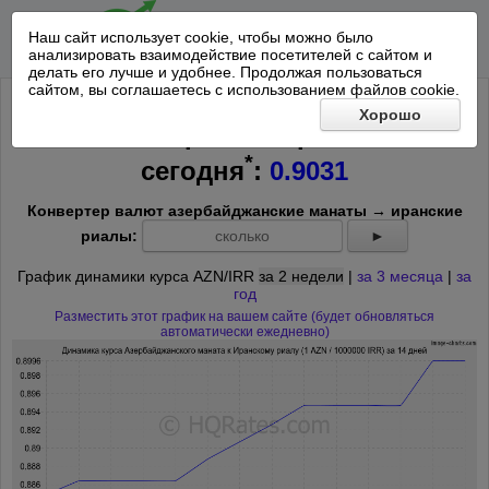
Наш сайт использует cookie, чтобы можно было
анализировать взаимодействие посетителей с сайтом и
делать его лучше и удобнее. Продолжая пользоваться
сайтом, вы соглашаетесь с использованием файлов cookie.
Курс Азербайджанского маната к
Хорошо
1000000 Иранских риалов на
*
сегодня
:
0.9031
Конвертер валют азербайджанские манаты → иранские
риалы:
►
График динамики курса AZN/IRR
за 2 недели
|
за 3 месяца
|
за
год
Разместить этот график на вашем сайте (будет обновляться
автоматически ежедневно)