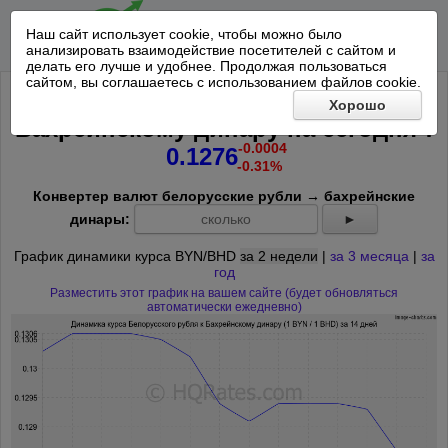
Наш сайт использует cookie, чтобы можно было
анализировать взаимодействие посетителей с сайтом и
делать его лучше и удобнее. Продолжая пользоваться
сайтом, вы соглашаетесь с использованием файлов cookie.
Курс Белорусского рубля к
Хорошо
*
Бахрейнскому динару на
сегодня
:
-0.0004
0.1276
-0.31%
Конвертер валют белорусские рубли → бахрейнские
динары:
►
График динамики курса BYN/BHD
за 2 недели
|
за 3 месяца
|
за
год
Разместить этот график на вашем сайте (будет обновляться
автоматически ежедневно)