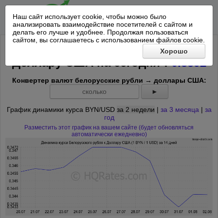
Наш сайт использует cookie, чтобы можно было
анализировать взаимодействие посетителей с сайтом и
делать его лучше и удобнее. Продолжая пользоваться
сайтом, вы соглашаетесь с использованием файлов cookie.
Курс Белорусского рубля к
Хорошо
*
Доллару США на
сегодня
:
0.3392
Конвертер валют белорусские рубли → доллары США:
►
График динамики курса BYN/USD
за 2 недели
|
за 3 месяца
|
за
год
Разместить этот график на вашем сайте (будет обновляться
автоматически ежедневно)