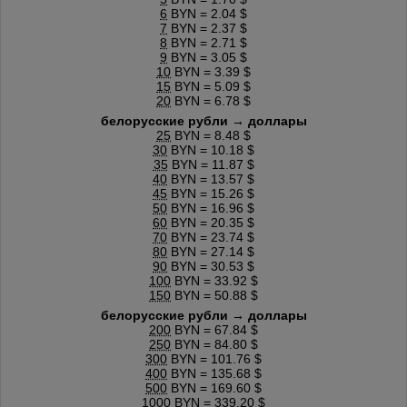
6
BYN = 2.04 $
7
BYN = 2.37 $
8
BYN = 2.71 $
9
BYN = 3.05 $
10
BYN = 3.39 $
15
BYN = 5.09 $
20
BYN = 6.78 $
белорусские рубли → доллары
25
BYN = 8.48 $
30
BYN = 10.18 $
35
BYN = 11.87 $
40
BYN = 13.57 $
45
BYN = 15.26 $
50
BYN = 16.96 $
60
BYN = 20.35 $
70
BYN = 23.74 $
80
BYN = 27.14 $
90
BYN = 30.53 $
100
BYN = 33.92 $
150
BYN = 50.88 $
белорусские рубли → доллары
200
BYN = 67.84 $
250
BYN = 84.80 $
300
BYN = 101.76 $
400
BYN = 135.68 $
500
BYN = 169.60 $
1000
BYN = 339.20 $