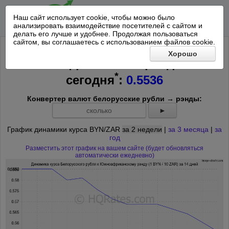
Наш сайт использует cookie, чтобы можно было
анализировать взаимодействие посетителей с сайтом и
делать его лучше и удобнее. Продолжая пользоваться
сайтом, вы соглашаетесь с использованием файлов cookie.
Курс Белорусского рубля к 10
Хорошо
Южноафриканским рэндам на
*
сегодня
:
0.5536
Конвертер валют белорусские рубли → рэнды:
►
График динамики курса BYN/ZAR
за 2 недели
|
за 3 месяца
|
за
год
Разместить этот график на вашем сайте (будет обновляться
автоматически ежедневно)