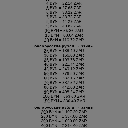
4
BYN = 22.14 ZAR
5
BYN = 27.68 ZAR
6
BYN = 33.22 ZAR
7
BYN = 38.75 ZAR
8
BYN = 44.29 ZAR
9
BYN = 49.82 ZAR
10
BYN = 55.36 ZAR
15
BYN = 83.04 ZAR
20
BYN = 110.72 ZAR
белорусские рубли → рэнды
25
BYN = 138.40 ZAR
30
BYN = 166.08 ZAR
35
BYN = 193.76 ZAR
40
BYN = 221.44 ZAR
45
BYN = 249.12 ZAR
50
BYN = 276.80 ZAR
60
BYN = 332.16 ZAR
70
BYN = 387.52 ZAR
80
BYN = 442.88 ZAR
90
BYN = 498.24 ZAR
100
BYN = 553.60 ZAR
150
BYN = 830.40 ZAR
белорусские рубли → рэнды
200
BYN = 1 107.20 ZAR
250
BYN = 1 384.00 ZAR
300
BYN = 1 660.80 ZAR
400
BYN = 2 214.40 ZAR