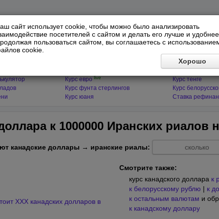
аш сайт использует cookie, чтобы можно было анализировать
заимодействие посетителей с сайтом и делать его лучше и удобнее
родолжая пользоваться сайтом, вы соглашаетесь с использование
айлов cookie.
ЯТОРЫ
МИРОВЫЕ ВАЛЮТЫ
ФИНАНСЫ 
Хорошо
live
ькулятор
Курс доллара
Курс гривны
live
ькулятор
Курс евро
Курс тенге
кладов
Курс фунта стерлингов
Курс белорусско
ени
Курс юаня
Ставка рефинан
доллара к 1000000 Иранских риалов 
ют канадские доллары → иранские риалы:
Смотрите также:
курс канадского доллара
к 
к белорусскому рублю
|
к д
к остальным валютам
и обр
тоит XXX канадских долларов в
к канадскому доллару