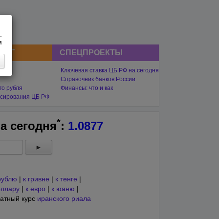
.
м
СНГ
СПЕЦПРОЕКТЫ
Ключевая ставка ЦБ РФ на сегодня
Справочник банков России
го рубля
Финансы: что и как
сирования ЦБ РФ
*
на
сегодня
:
1.0877
►
рублю
|
к гривне
|
к тенге
|
оллару
|
к евро
|
к юаню
|
атный курс
иранского риала