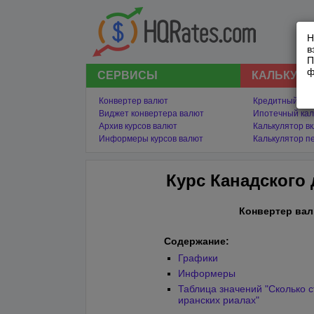
Н
в
П
ф
СЕРВИСЫ
КАЛЬКУЛ
Конвертер валют
Кредитный кал
Виджет конвертера валют
Ипотечный кал
Архив курсов валют
Калькулятор в
Информеры курсов валют
Калькулятор п
Курс Канадского 
Конвертер вал
Содержание:
Графики
Информеры
Таблица значений "Сколько с
иранских риалах"