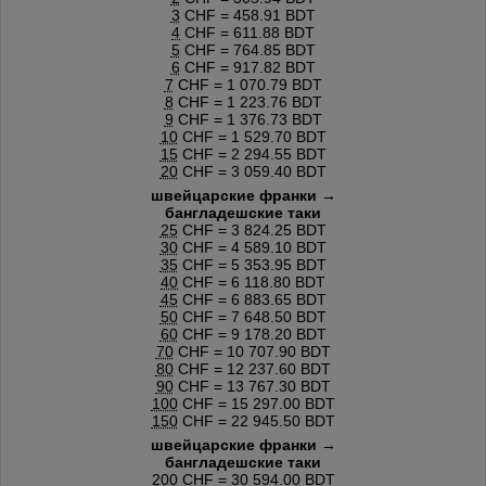
3
CHF = 458.91 BDT
4
CHF = 611.88 BDT
5
CHF = 764.85 BDT
6
CHF = 917.82 BDT
7
CHF = 1 070.79 BDT
8
CHF = 1 223.76 BDT
9
CHF = 1 376.73 BDT
10
CHF = 1 529.70 BDT
15
CHF = 2 294.55 BDT
20
CHF = 3 059.40 BDT
швейцарские франки →
бангладешские таки
25
CHF = 3 824.25 BDT
30
CHF = 4 589.10 BDT
35
CHF = 5 353.95 BDT
40
CHF = 6 118.80 BDT
45
CHF = 6 883.65 BDT
50
CHF = 7 648.50 BDT
60
CHF = 9 178.20 BDT
70
CHF = 10 707.90 BDT
80
CHF = 12 237.60 BDT
90
CHF = 13 767.30 BDT
100
CHF = 15 297.00 BDT
150
CHF = 22 945.50 BDT
швейцарские франки →
бангладешские таки
200
CHF = 30 594.00 BDT