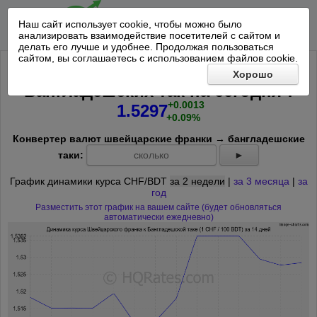
Наш сайт использует cookie, чтобы можно было
анализировать взаимодействие посетителей с сайтом и
делать его лучше и удобнее. Продолжая пользоваться
сайтом, вы соглашаетесь с использованием файлов cookie.
Курс Швейцарского франка к 100
Хорошо
*
Бангладешских так на
сегодня
:
+0.0013
1.5297
+0.09%
Конвертер валют швейцарские франки → бангладешские
таки:
►
График динамики курса CHF/BDT
за 2 недели
|
за 3 месяца
|
за
год
Разместить этот график на вашем сайте (будет обновляться
автоматически ежедневно)