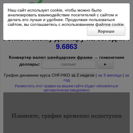
Наш сайт использует cookie, чтобы можно было
анализировать взаимодействие посетителей с сайтом и
делать его лучше и удобнее. Продолжая пользоваться
сайтом, вы соглашаетесь с использованием файлов cookie.
Курс Швейцарского франка к
Хорошо
*
Гонконгскому доллару на
сегодня
:
9.6863
Конвертер валют швейцарские франки → гонконгские
доллары:
►
График динамики курса CHF/HKD
за 2 недели
|
за 3 месяца
|
за
год
Разместить этот график на вашем сайте (будет обновляться
автоматически ежедневно)