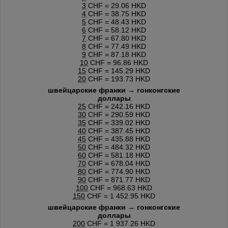
3
CHF = 29.06 HKD
4
CHF = 38.75 HKD
5
CHF = 48.43 HKD
6
CHF = 58.12 HKD
7
CHF = 67.80 HKD
8
CHF = 77.49 HKD
9
CHF = 87.18 HKD
10
CHF = 96.86 HKD
15
CHF = 145.29 HKD
20
CHF = 193.73 HKD
швейцарские франки → гонконгские
доллары
25
CHF = 242.16 HKD
30
CHF = 290.59 HKD
35
CHF = 339.02 HKD
40
CHF = 387.45 HKD
45
CHF = 435.88 HKD
50
CHF = 484.32 HKD
60
CHF = 581.18 HKD
70
CHF = 678.04 HKD
80
CHF = 774.90 HKD
90
CHF = 871.77 HKD
100
CHF = 968.63 HKD
150
CHF = 1 452.95 HKD
швейцарские франки → гонконгские
доллары
200
CHF = 1 937.26 HKD