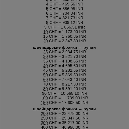
4
CHF = 469.56 INR
5
CHF = 586.95 INR
6
CHF = 704.34 INR
7
CHF = 821.73 INR
8
CHF = 939.12 INR
9
CHF = 1 056.51 INR
10
CHF = 1 173.90 INR
15
CHF = 1 760.85 INR
20
CHF = 2 347.80 INR
швейцарские франки → рупии
25
CHF = 2 934.75 INR
30
CHF = 3 521.70 INR
35
CHF = 4 108.65 INR
40
CHF = 4 695.60 INR
45
CHF = 5 282.55 INR
50
CHF = 5 869.50 INR
60
CHF = 7 043.40 INR
70
CHF = 8 217.30 INR
80
CHF = 9 391.20 INR
90
CHF = 10 565.10 INR
100
CHF = 11 739.00 INR
150
CHF = 17 608.50 INR
швейцарские франки → рупии
200
CHF = 23 478.00 INR
250
CHF = 29 347.50 INR
300
CHF = 35 217.00 INR
400
CHF = 46 956.00 INR