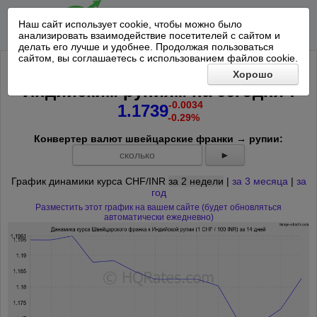
Наш сайт использует cookie, чтобы можно было
анализировать взаимодействие посетителей с сайтом и
делать его лучше и удобнее. Продолжая пользоваться
сайтом, вы соглашаетесь с использованием файлов cookie.
Курс Швейцарского франка к 100
Хорошо
*
Индийским рупиям на
сегодня
:
-0.0034
1.1739
-0.29%
Конвертер валют швейцарские франки → рупии:
►
График динамики курса CHF/INR
за 2 недели
|
за 3 месяца
|
за
год
Разместить этот график на вашем сайте (будет обновляться
автоматически ежедневно)