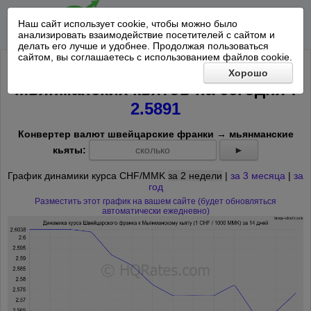
Наш сайт использует cookie, чтобы можно было
анализировать взаимодействие посетителей с сайтом и
делать его лучше и удобнее. Продолжая пользоваться
сайтом, вы соглашаетесь с использованием файлов cookie.
Курс Швейцарского франка к 1000
Хорошо
*
Мьянманских кьятов на
сегодня
:
2.5891
Конвертер валют швейцарские франки → мьянманские
кьяты:
►
График динамики курса CHF/MMK
за 2 недели
|
за 3 месяца
|
за
год
Разместить этот график на вашем сайте (будет обновляться
автоматически ежедневно)