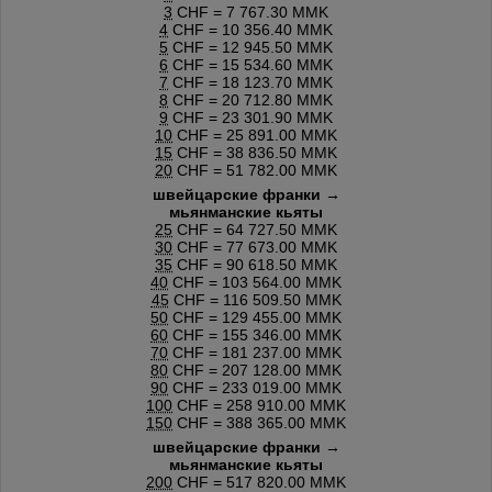
3
CHF = 7 767.30 MMK
4
CHF = 10 356.40 MMK
5
CHF = 12 945.50 MMK
6
CHF = 15 534.60 MMK
7
CHF = 18 123.70 MMK
8
CHF = 20 712.80 MMK
9
CHF = 23 301.90 MMK
10
CHF = 25 891.00 MMK
15
CHF = 38 836.50 MMK
20
CHF = 51 782.00 MMK
швейцарские франки →
мьянманские кьяты
25
CHF = 64 727.50 MMK
30
CHF = 77 673.00 MMK
35
CHF = 90 618.50 MMK
40
CHF = 103 564.00 MMK
45
CHF = 116 509.50 MMK
50
CHF = 129 455.00 MMK
60
CHF = 155 346.00 MMK
70
CHF = 181 237.00 MMK
80
CHF = 207 128.00 MMK
90
CHF = 233 019.00 MMK
100
CHF = 258 910.00 MMK
150
CHF = 388 365.00 MMK
швейцарские франки →
мьянманские кьяты
200
CHF = 517 820.00 MMK