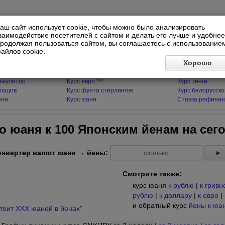
аш сайт использует cookie, чтобы можно было анализировать
заимодействие посетителей с сайтом и делать его лучше и удобнее
родолжая пользоваться сайтом, вы соглашаетесь с использование
айлов cookie.
ЯТОРЫ
МИРОВЫЕ ВАЛЮТЫ
ФИНАНСЫ 
Хорошо
live
ькулятор
Курс доллара
Курс гривны
live
ькулятор
Курс евро
Курс тенге
кладов
Курс фунта стерлингов
Курс белорусско
ени
Курс юаня
Ставка рефинан
о юаня к 100 Японским йенам на
сег
онвертер валют юани → йены:
►
Смотрите также:
курс юаня
к рублю
|
к гривн
рублю
|
к доллару
|
к евро
|
и обратный курс
йены к юа
тоит XXX юаней в йенах"