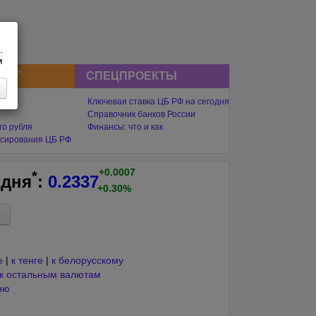
.
м
СНГ
СПЕЦПРОЕКТЫ
Ключевая ставка ЦБ РФ на сегодня
Справочник банков России
го рубля
Финансы: что и как
сирования ЦБ РФ
+0.0007
*
одня
:
0.2337
+0.30%
е
|
к тенге
|
к белорусскому
к остальным валютам
ню