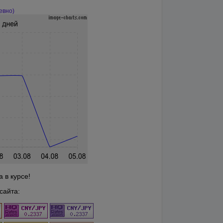
евно)
 в курсе!
сайта: