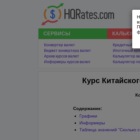
Н
в
П
ф
СЕРВИСЫ
КАЛЬКУЛ
Конвертер валют
Кредитный кал
Виджет конвертера валют
Ипотечный кал
Архив курсов валют
Калькулятор в
Информеры курсов валют
Калькулятор п
Курс Китайског
К
Содержание:
Графики
Информеры
Таблица значений "Сколько с