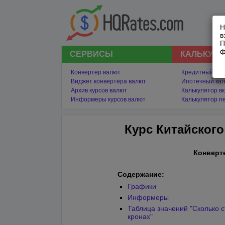
Н
в
П
ф
СЕРВИСЫ
КАЛЬКУЛ
Конвертер валют
Кредитный кал
Виджет конвертера валют
Ипотечный кал
Архив курсов валют
Калькулятор в
Информеры курсов валют
Калькулятор п
Курс Китайског
Конверт
Содержание:
Графики
Информеры
Таблица значений "Сколько 
кронах"