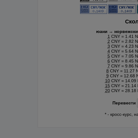
Скол
юани → норвежски
1
CNY = 1.41 
2
CNY = 2.82 
3
CNY = 4.23 
4
CNY = 5.64 
5
CNY = 7.05 
6
CNY = 8.45 
7
CNY = 9.86 
8
CNY = 11.27 
9
CNY = 12.68 
10
CNY = 14.09
15
CNY = 21.14
20
CNY = 28.18
Перевести
* - кросс-курс,