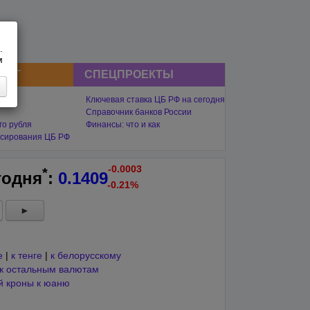
.
м
СНГ
СПЕЦПРОЕКТЫ
Ключевая ставка ЦБ РФ на сегодня
Справочник банков России
го рубля
Финансы: что и как
сирования ЦБ РФ
-0.0003
*
годня
:
0.1409
-0.21%
►
е
|
к тенге
|
к белорусскому
к остальным валютам
й кроны к юаню