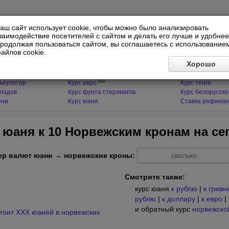
аш сайт использует cookie, чтобы можно было анализировать
заимодействие посетителей с сайтом и делать его лучше и удобнее
родолжая пользоваться сайтом, вы соглашаетесь с использование
айлов cookie.
ЯТОРЫ
МИРОВЫЕ ВАЛЮТЫ
ФИНАНСЫ 
Хорошо
live
ькулятор
Курс доллара
Курс гривны
live
ькулятор
Курс евро
Курс тенге
кладов
Курс фунта стерлингов
Курс белорусско
ени
Курс юаня
Ставка рефинан
о юаня к 10 Норвежским кронам на
се
ер валют юани → норвежские кроны:
Смотрите также:
курс юаня
к рублю
|
к гривн
рублю
|
к доллару
|
к евро
|
и обратный курс
норвежско
стоит XXX юаней в норвежских