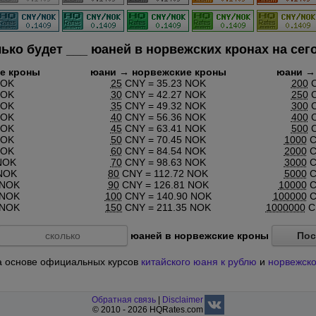
ько будет
___
юаней в норвежских кронах на сег
е кроны
юани → норвежские кроны
юани →
NOK
25
CNY = 35.23 NOK
200
C
NOK
30
CNY = 42.27 NOK
250
C
NOK
35
CNY = 49.32 NOK
300
C
NOK
40
CNY = 56.36 NOK
400
C
NOK
45
CNY = 63.41 NOK
500
C
NOK
50
CNY = 70.45 NOK
1000
C
NOK
60
CNY = 84.54 NOK
2000
C
NOK
70
CNY = 98.63 NOK
3000
C
NOK
80
CNY = 112.72 NOK
5000
C
 NOK
90
CNY = 126.81 NOK
10000
C
 NOK
100
CNY = 140.90 NOK
100000
C
 NOK
150
CNY = 211.35 NOK
1000000
CN
юаней в норвежские кроны
Пос
 на основе официальных курсов
китайского юаня к рублю
и
норвежско
Обратная связь
|
Disclaimer
© 2010 - 2026 HQRates.com