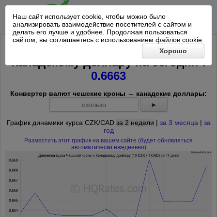
Наш сайт использует cookie, чтобы можно было
анализировать взаимодействие посетителей с сайтом и
делать его лучше и удобнее. Продолжая пользоваться
сайтом, вы соглашаетесь с использованием файлов cookie.
Курс 10 Чешских крон к
Хорошо
*
Канадскому доллару на
сегодня
:
0.6663
Конвертер валют чешские кроны → канадские доллары:
►
График динамики курса CZK/CAD
за 2 недели
|
за 3 месяца
|
за
год
Разместить этот график на вашем сайте (будет обновляться
автоматически ежедневно)