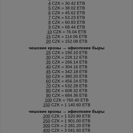
4
CZK = 30.42 ETB
5
CZK = 38.02 ETB
6
CZK = 45.62 ETB
7
CZK = 53.23 ETB
8
CZK = 60.83 ETB
9
CZK = 68.44 ETB
10
CZK = 76.04 ETB
15
CZK = 114.06 ETB
20
CZK = 152.08 ETB
чешские кроны → эфиопские быры
25
CZK = 190.10 ETB
30
CZK = 228.12 ETB
35
CZK = 266.14 ETB
40
CZK = 304.16 ETB
45
CZK = 342.18 ETB
50
CZK = 380.20 ETB
60
CZK = 456.24 ETB
70
CZK = 532.28 ETB
80
CZK = 608.32 ETB
90
CZK = 684.36 ETB
100
CZK = 760.40 ETB
150
CZK = 1 140.60 ETB
чешские кроны → эфиопские быры
200
CZK = 1 520.80 ETB
250
CZK = 1 901.00 ETB
300
CZK = 2 281.20 ETB
400
CZK = 3 041.60 ETB