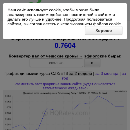
Наш сайт использует cookie, чтобы можно было
анализировать взаимодействие посетителей с сайтом и
делать его лучше и удобнее. Продолжая пользоваться
сайтом, вы соглашаетесь с использованием файлов cookie.
Курс 10 Чешских крон к 100
Хорошо
*
Эфиопских быров на
сегодня
:
0.7604
Конвертер валют чешские кроны → эфиопские быры:
►
График динамики курса CZK/ETB
за 2 недели
|
за 3 месяца
|
за
год
Разместить этот график на вашем сайте (будет обновляться
автоматически ежедневно)