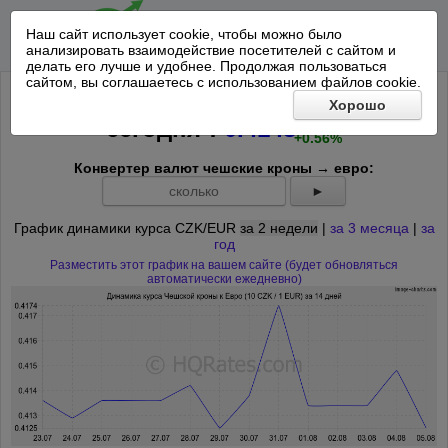
Наш сайт использует cookie, чтобы можно было
анализировать взаимодействие посетителей с сайтом и
делать его лучше и удобнее. Продолжая пользоваться
сайтом, вы соглашаетесь с использованием файлов cookie.
Курс 10 Чешских крон к Евро на
Хорошо
+0.0023
*
сегодня
:
0.4148
+0.56%
Конвертер валют чешские кроны → евро:
►
График динамики курса CZK/EUR
за 2 недели
|
за 3 месяца
|
за
год
Разместить этот график на вашем сайте (будет обновляться
автоматически ежедневно)