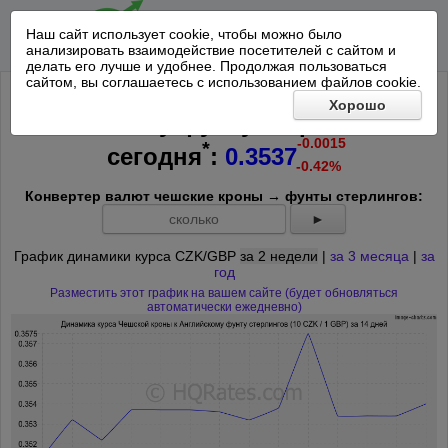
Наш сайт использует cookie, чтобы можно было
анализировать взаимодействие посетителей с сайтом и
делать его лучше и удобнее. Продолжая пользоваться
сайтом, вы соглашаетесь с использованием файлов cookie.
Курс 10 Чешских крон к
Хорошо
Английскому фунту стерлингов на
-0.0015
*
сегодня
:
0.3537
-0.42%
Конвертер валют чешские кроны → фунты стерлингов:
►
График динамики курса CZK/GBP
за 2 недели
|
за 3 месяца
|
за
год
Разместить этот график на вашем сайте (будет обновляться
автоматически ежедневно)