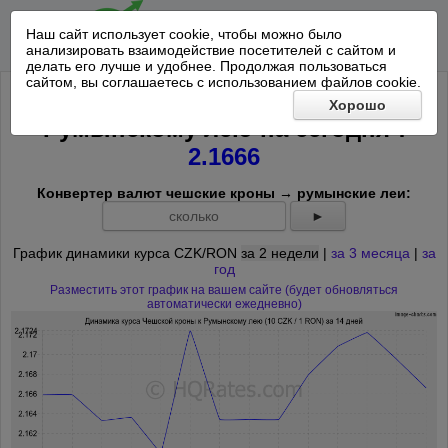
Наш сайт использует cookie, чтобы можно было
анализировать взаимодействие посетителей с сайтом и
делать его лучше и удобнее. Продолжая пользоваться
сайтом, вы соглашаетесь с использованием файлов cookie.
Курс 10 Чешских крон к
Хорошо
*
Румынскому лею на
сегодня
:
2.1666
Конвертер валют чешские кроны → румынские леи:
►
График динамики курса CZK/RON
за 2 недели
|
за 3 месяца
|
за
год
Разместить этот график на вашем сайте (будет обновляться
автоматически ежедневно)