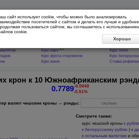
аш сайт использует cookie, чтобы можно было анализировать
заимодействие посетителей с сайтом и делать его лучше и удобнее
родолжая пользоваться сайтом, вы соглашаетесь с использование
айлов cookie.
ЯТОРЫ
МИРОВЫЕ ВАЛЮТЫ
ФИНАНСЫ 
Хорошо
live
ькулятор
Курс доллара
Курс гривны
live
ькулятор
Курс евро
Курс тенге
кладов
Курс фунта стерлингов
Курс белорусско
ени
Курс юаня
Ставка рефинан
их крон к 10 Южноафриканским рэнд
-0.0040
0.7789
-0.51%
тер валют чешские кроны → рэнды:
Смотрите также:
курс чешской кроны
к рубл
к белорусскому рублю
|
к д
к остальным валютам
и обр