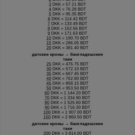
3
DKK = 57.21 BDT
4
DKK = 76.28 BDT
5
DKK = 95.35 BDT
6
DKK = 114.42 BDT
7
DKK = 133.49 BDT
8
DKK = 152.56 BDT
9
DKK = 171.63 BDT
10
DKK = 190.70 BDT
15
DKK = 286.05 BDT
20
DKK = 381.40 BDT
датские кроны → бангладешские
таки
25
DKK = 476.75 BDT
30
DKK = 572.10 BDT
35
DKK = 667.45 BDT
40
DKK = 762.80 BDT
45
DKK = 858.15 BDT
50
DKK = 953.50 BDT
60
DKK = 1 144.20 BDT
70
DKK = 1 334.90 BDT
80
DKK = 1 525.60 BDT
90
DKK = 1 716.30 BDT
100
DKK = 1 907.00 BDT
150
DKK = 2 860.50 BDT
датские кроны → бангладешские
таки
200
DKK = 3 814.00 BDT