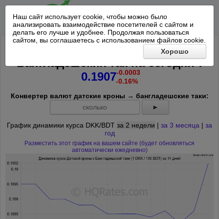
Наш сайт использует cookie, чтобы можно было
анализировать взаимодействие посетителей с сайтом и
делать его лучше и удобнее. Продолжая пользоваться
сайтом, вы соглашаетесь с использованием файлов cookie.
Курс Датской кроны к 100
Хорошо
*
Бангладешских так на
сегодня
:
-0.0003
0.1907
-0.16%
Конвертер валют датские кроны → бангладешские таки:
►
График динамики курса DKK/BDT
за 2 недели
|
за 3 месяца
|
за
год
Разместить этот график на вашем сайте (будет обновляться
автоматически ежедневно)