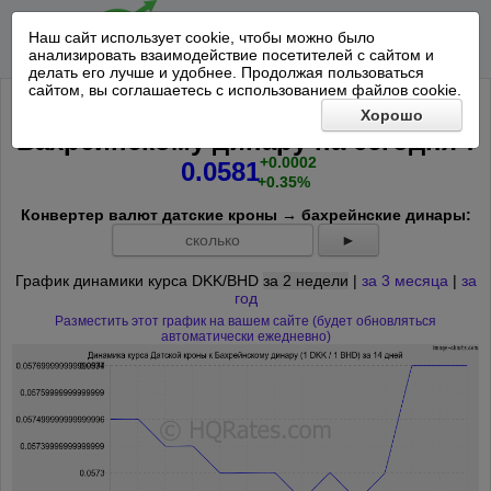
Наш сайт использует cookie, чтобы можно было
анализировать взаимодействие посетителей с сайтом и
делать его лучше и удобнее. Продолжая пользоваться
сайтом, вы соглашаетесь с использованием файлов cookie.
Курс Датской кроны к
Хорошо
*
Бахрейнскому динару на
сегодня
:
+0.0002
0.0581
+0.35%
Конвертер валют датские кроны → бахрейнские динары:
►
График динамики курса DKK/BHD
за 2 недели
|
за 3 месяца
|
за
год
Разместить этот график на вашем сайте (будет обновляться
автоматически ежедневно)