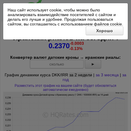
Наш сайт использует cookie, чтобы можно было
анализировать взаимодействие посетителей с сайтом и
делать его лучше и удобнее. Продолжая пользоваться
сайтом, вы соглашаетесь с использованием файлов cookie.
Курс Датской кроны к 1000000
Хорошо
*
Иранских риалов на
сегодня
:
-0.0003
0.2370
-0.13%
Конвертер валют датские кроны → иранские риалы:
►
График динамики курса DKK/IRR
за 2 недели
|
за 3 месяца
|
за
год
Разместить этот график на вашем сайте (будет обновляться
автоматически ежедневно)