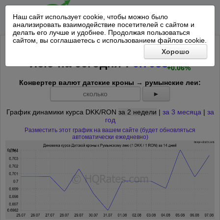
Наш сайт использует cookie, чтобы можно было
анализировать взаимодействие посетителей с сайтом и
делать его лучше и удобнее. Продолжая пользоваться
сайтом, вы соглашаетесь с использованием файлов cookie.
Курс Датской кроны к Румынскому
Хорошо
+0.0004
*
лею на
сегодня
:
0.7038
+0.06%
Конвертер валют датские кроны → румынские леи:
►
График динамики курса DKK/RON
за 2 недели
|
за 3 месяца
|
за
год
Разместить этот график на вашем сайте (будет обновляться
автоматически ежедневно)