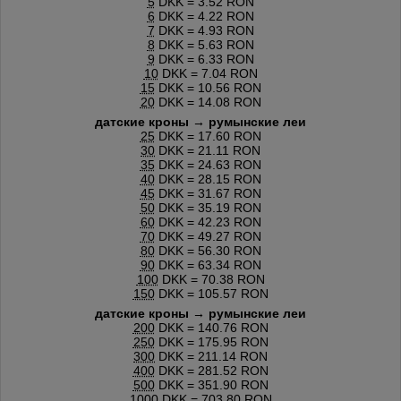
5
DKK = 3.52 RON
6
DKK = 4.22 RON
7
DKK = 4.93 RON
8
DKK = 5.63 RON
9
DKK = 6.33 RON
10
DKK = 7.04 RON
15
DKK = 10.56 RON
20
DKK = 14.08 RON
датские кроны → румынские леи
25
DKK = 17.60 RON
30
DKK = 21.11 RON
35
DKK = 24.63 RON
40
DKK = 28.15 RON
45
DKK = 31.67 RON
50
DKK = 35.19 RON
60
DKK = 42.23 RON
70
DKK = 49.27 RON
80
DKK = 56.30 RON
90
DKK = 63.34 RON
100
DKK = 70.38 RON
150
DKK = 105.57 RON
датские кроны → румынские леи
200
DKK = 140.76 RON
250
DKK = 175.95 RON
300
DKK = 211.14 RON
400
DKK = 281.52 RON
500
DKK = 351.90 RON
1000
DKK = 703.80 RON