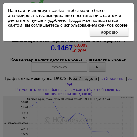
Наш сайт использует cookie, чтобы можно было
анализировать взаимодействие посетителей с сайтом и
делать его лучше и удобнее. Продолжая пользоваться
сайтом, вы соглашаетесь с использованием файлов cookie.
Курс Датской кроны к 10
Хорошо
*
Шведским кронам на
сегодня
:
-0.0003
0.1467
-0.20%
Конвертер валют датские кроны → шведские кроны:
►
График динамики курса DKK/SEK
за 2 недели
|
за 3 месяца
|
за
год
Разместить этот график на вашем сайте (будет обновляться
автоматически ежедневно)