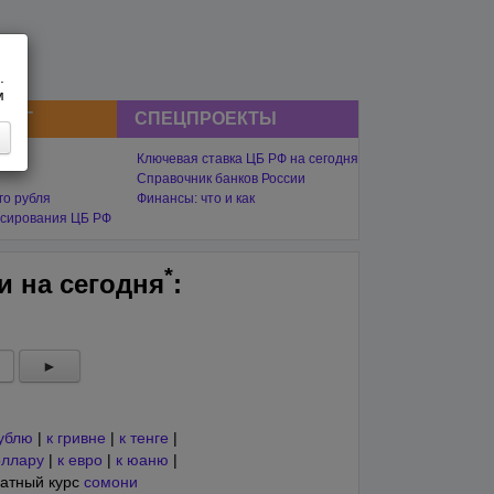
.
м
СНГ
СПЕЦПРОЕКТЫ
Ключевая ставка ЦБ РФ на сегодня
Справочник банков России
го рубля
Финансы: что и как
сирования ЦБ РФ
*
ни на
сегодня
:
►
рублю
|
к гривне
|
к тенге
|
оллару
|
к евро
|
к юаню
|
атный курс
сомони