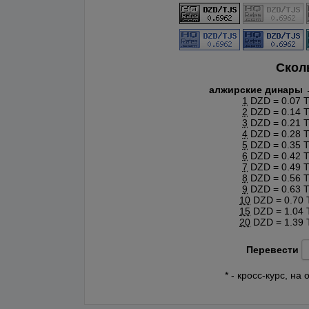
Скол
алжирские динары 
1
DZD = 0.07 
2
DZD = 0.14 
3
DZD = 0.21 
4
DZD = 0.28 
5
DZD = 0.35 
6
DZD = 0.42 
7
DZD = 0.49 
8
DZD = 0.56 
9
DZD = 0.63 
10
DZD = 0.70 
15
DZD = 1.04 
20
DZD = 1.39 
Перевести
* - кросс-курс, н