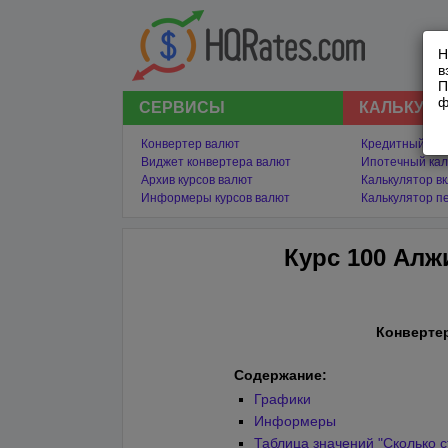
Н
в
П
ф
СЕРВИСЫ
КАЛЬКУЛ
Конвертер валют
Кредитный кал
Виджет конвертера валют
Ипотечный кал
Архив курсов валют
Калькулятор в
Информеры курсов валют
Калькулятор п
Курс 100 Алж
Конверте
Содержание:
Графики
Информеры
Таблица значений "Сколько с