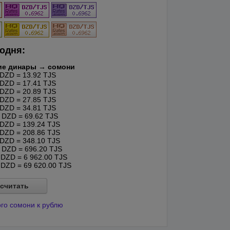
одня:
ие динары → сомони
DZD = 13.92 TJS
DZD = 17.41 TJS
DZD = 20.89 TJS
DZD = 27.85 TJS
DZD = 34.81 TJS
DZD = 69.62 TJS
DZD = 139.24 TJS
DZD = 208.86 TJS
DZD = 348.10 TJS
DZD = 696.20 TJS
DZD = 6 962.00 TJS
DZD = 69 620.00 TJS
считать
ого сомони к рублю