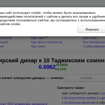
аш сайт использует cookie, чтобы можно было анализировать
заимодействие посетителей с сайтом и делать его лучше и удобнее
родолжая пользоваться сайтом, вы соглашаетесь с использование
айлов cookie.
ЯТОРЫ
МИРОВЫЕ ВАЛЮТЫ
ФИНАНСЫ 
Хорошо
live
ькулятор
Курс доллара
Курс гривны
live
ькулятор
Курс евро
Курс тенге
кладов
Курс фунта стерлингов
Курс белорусско
ени
Курс юаня
Ставка рефинан
ирский динар к 10 Таджикским сомо
+0.0009
0.6962
+0.13%
р валют алжирские динары → сомони:
Смотрите также:
курс алжирского динара
к 
к белорусскому рублю
|
к д
к остальным валютам
и обр
тоит XXX алжирских динаров в