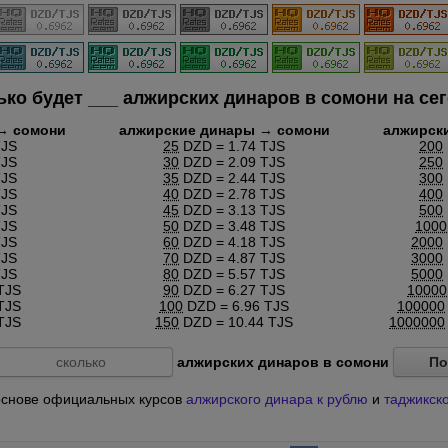
ько будет
___
алжирских динаров в сомони на сег
→ сомони
алжирские динары → сомони
алжирск
TJS
25
DZD = 1.74 TJS
200
TJS
30
DZD = 2.09 TJS
250
TJS
35
DZD = 2.44 TJS
300
TJS
40
DZD = 2.78 TJS
400
TJS
45
DZD = 3.13 TJS
500
TJS
50
DZD = 3.48 TJS
1000
TJS
60
DZD = 4.18 TJS
2000
TJS
70
DZD = 4.87 TJS
3000
TJS
80
DZD = 5.57 TJS
5000
TJS
90
DZD = 6.27 TJS
10000
TJS
100
DZD = 6.96 TJS
100000
TJS
150
DZD = 10.44 TJS
1000000
алжирских динаров в сомони
По
а основе официальных курсов
алжирского динара к рублю
и
таджикск