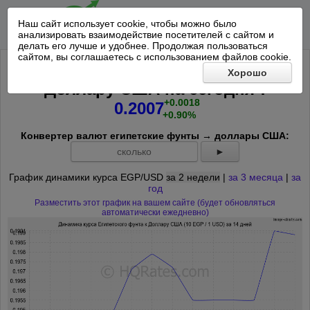
Наш сайт использует cookie, чтобы можно было
анализировать взаимодействие посетителей с сайтом и
делать его лучше и удобнее. Продолжая пользоваться
сайтом, вы соглашаетесь с использованием файлов cookie.
Курс 10 Египетский фунт к
Хорошо
*
Доллару США на
сегодня
:
+0.0018
0.2007
+0.90%
Конвертер валют египетские фунты → доллары США:
►
График динамики курса EGP/USD
за 2 недели
|
за 3 месяца
|
за
год
Разместить этот график на вашем сайте (будет обновляться
автоматически ежедневно)