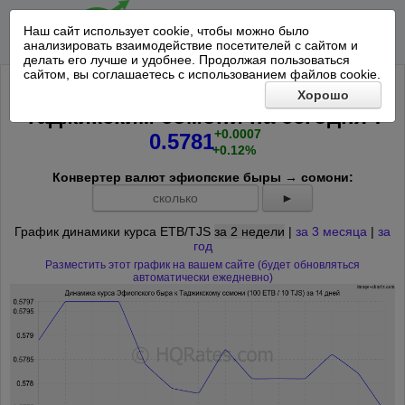
Наш сайт использует cookie, чтобы можно было
анализировать взаимодействие посетителей с сайтом и
делать его лучше и удобнее. Продолжая пользоваться
сайтом, вы соглашаетесь с использованием файлов cookie.
Курс 100 Эфиопский быр к 10
Хорошо
*
Таджикским сомони на
сегодня
:
+0.0007
0.5781
+0.12%
Конвертер валют эфиопские быры → сомони:
►
График динамики курса ETB/TJS
за 2 недели
|
за 3 месяца
|
за
год
Разместить этот график на вашем сайте (будет обновляться
автоматически ежедневно)