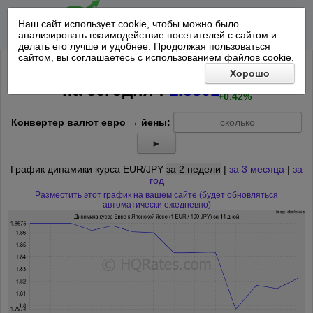
Наш сайт использует cookie, чтобы можно было
анализировать взаимодействие посетителей с сайтом и
делать его лучше и удобнее. Продолжая пользоваться
сайтом, вы соглашаетесь с использованием файлов cookie.
Курс Евро к 100 Японским йенам
Хорошо
+0.0077
*
на
сегодня
:
1.8301
+0.42%
Конвертер валют евро → йены:
►
График динамики курса EUR/JPY
за 2 недели
|
за 3 месяца
|
за
год
Разместить этот график на вашем сайте (будет обновляться
автоматически ежедневно)