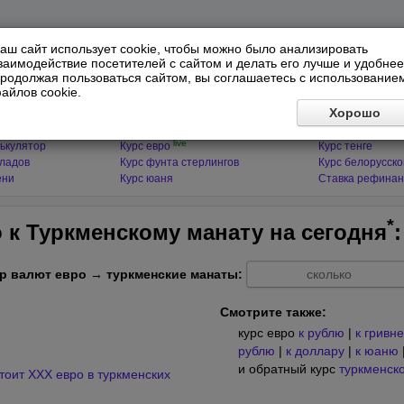
аш сайт использует cookie, чтобы можно было анализировать
заимодействие посетителей с сайтом и делать его лучше и удобнее
родолжая пользоваться сайтом, вы соглашаетесь с использование
айлов cookie.
ЯТОРЫ
МИРОВЫЕ ВАЛЮТЫ
ФИНАНСЫ 
Хорошо
live
ькулятор
Курс доллара
Курс гривны
live
ькулятор
Курс евро
Курс тенге
кладов
Курс фунта стерлингов
Курс белорусско
ени
Курс юаня
Ставка рефинан
*
 к Туркменскому манату на
сегодня
р валют евро → туркменские манаты:
Смотрите также:
курс евро
к рублю
|
к гривне
рублю
|
к доллару
|
к юаню
и обратный курс
туркменско
тоит XXX евро в туркменских