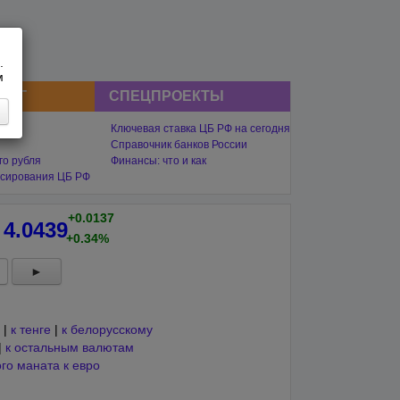
.
м
СНГ
СПЕЦПРОЕКТЫ
Ключевая ставка ЦБ РФ на сегодня
Справочник банков России
го рубля
Финансы: что и как
сирования ЦБ РФ
+0.0137
:
4.0439
+0.34%
►
|
к тенге
|
к белорусскому
|
к остальным валютам
го маната к евро