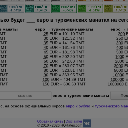
ько будет
___
евро в туркменских манатах на сег
е манаты
евро → туркменские манаты
евро → 
TMT
25
EUR = 101.10 TMT
200
E
TMT
30
EUR = 121.32 TMT
250
EU
TMT
35
EUR = 141.54 TMT
300
EU
TMT
40
EUR = 161.76 TMT
400
EU
TMT
45
EUR = 181.98 TMT
500
EU
TMT
50
EUR = 202.20 TMT
1000
E
TMT
60
EUR = 242.63 TMT
2000
E
TMT
70
EUR = 283.07 TMT
3000
EU
TMT
80
EUR = 323.51 TMT
5000
EU
 TMT
90
EUR = 363.95 TMT
10000
E
 TMT
100
EUR = 404.39 TMT
100000
E
 TMT
150
EUR = 606.59 TMT
1000000
EU
евро в туркменские манаты
Пос
урс, на основе официальных курсов
евро к рублю
и
туркменского ман
Обратная связь
|
Disclaimer
© 2010 - 2026 HQRates.com