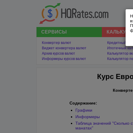
Н
в
П
ф
СЕРВИСЫ
КАЛЬКУЛ
Конвертер валют
Кредитный кал
Виджет конвертера валют
Ипотечный кал
Архив курсов валют
Калькулятор в
Информеры курсов валют
Калькулятор п
Курс Евро
Конверте
Содержание:
Графики
Информеры
Таблица значений "Сколько с
манатах"