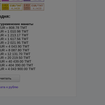
одня:
туркменские манаты
UR = 808.78 TMT
R = 1 010.98 TMT
R = 1 213.17 TMT
R = 1 617.56 TMT
R = 2 021.95 TMT
UR = 4 043.90 TMT
UR = 8 087.80 TMT
R = 12 131.70 TMT
R = 20 219.50 TMT
UR = 40 439.00 TMT
UR = 404 390.00 TMT
R = 4 043 900.00 TMT
читать
ата к рублю