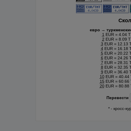
Скол
евро → туркменски
1
EUR = 4.04 
2
EUR = 8.09 
3
EUR = 12.13 
4
EUR = 16.18 
5
EUR = 20.22 
6
EUR = 24.26 
7
EUR = 28.31 
8
EUR = 32.35 
9
EUR = 36.40 
10
EUR = 40.44
15
EUR = 60.66
20
EUR = 80.88
Перевести
* - кросс-к