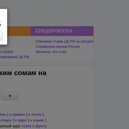
.
м
СНГ
СПЕЦПРОЕКТЫ
Ключевая ставка ЦБ РФ на сегодня
Справочник банков России
го рубля
Финансы: что и как
сирования ЦБ РФ
ским сомам на
►
блю
|
к гривне
|
к тенге
|
оллару
|
к евро
|
к юаню
|
атный курс
сома к фунту