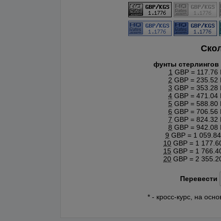
Ско
фунты стерлингов
1
GBP = 117.76
2
GBP = 235.52
3
GBP = 353.28
4
GBP = 471.04
5
GBP = 588.80
6
GBP = 706.56
7
GBP = 824.32
8
GBP = 942.08
9
GBP = 1 059.8
10
GBP = 1 177.6
15
GBP = 1 766.4
20
GBP = 2 355.2
Перевести
* - кросс-курс, на ос