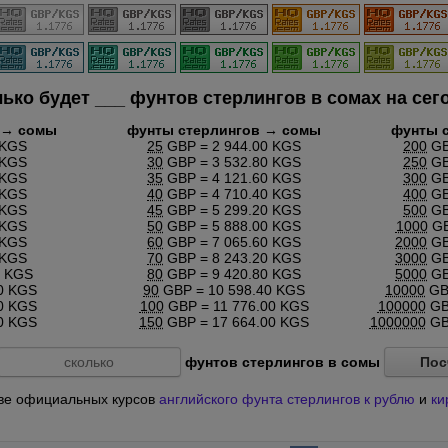
лько будет
___
фунтов стерлингов в сомах на сег
 → сомы
фунты стерлингов → сомы
фунты 
 KGS
25
GBP = 2 944.00 KGS
200
GB
 KGS
30
GBP = 3 532.80 KGS
250
GB
 KGS
35
GBP = 4 121.60 KGS
300
GB
 KGS
40
GBP = 4 710.40 KGS
400
GB
 KGS
45
GBP = 5 299.20 KGS
500
GB
 KGS
50
GBP = 5 888.00 KGS
1000
GB
 KGS
60
GBP = 7 065.60 KGS
2000
GB
 KGS
70
GBP = 8 243.20 KGS
3000
GB
4 KGS
80
GBP = 9 420.80 KGS
5000
GB
0 KGS
90
GBP = 10 598.40 KGS
10000
GBP
0 KGS
100
GBP = 11 776.00 KGS
100000
GB
0 KGS
150
GBP = 17 664.00 KGS
1000000
GB
фунтов стерлингов в сомы
Пос
нове официальных курсов
английского фунта стерлингов к рублю
и
ки