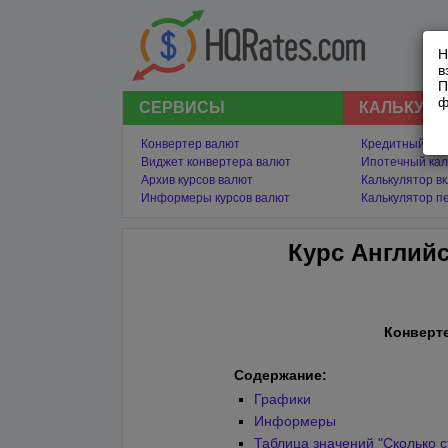
Н
в
П
ф
СЕРВИСЫ
КАЛЬКУЛ
Конвертер валют
Кредитный кал
Виджет конвертера валют
Ипотечный кал
Архив курсов валют
Калькулятор в
Информеры курсов валют
Калькулятор п
Курс Английс
Конверт
Содержание:
Графики
Информеры
Таблица значений "Сколько с