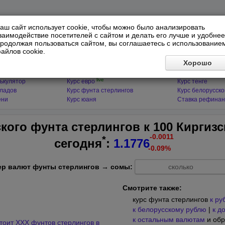
аш сайт использует cookie, чтобы можно было анализировать
заимодействие посетителей с сайтом и делать его лучше и удобнее
родолжая пользоваться сайтом, вы соглашаетесь с использование
айлов cookie.
ЯТОРЫ
МИРОВЫЕ ВАЛЮТЫ
ФИНАНСЫ 
Хорошо
live
ькулятор
Курс доллара
Курс гривны
live
ькулятор
Курс евро
Курс тенге
кладов
Курс фунта стерлингов
Курс белорусско
ени
Курс юаня
Ставка рефинан
кого фунта стерлингов к 100 Киргиз
-0.0011
*
сегодня
:
1.1776
-0.09%
ер валют фунты стерлингов → сомы:
Смотрите также:
курс фунта стерлингов
к ру
к белорусскому рублю
|
к д
к остальным валютам
и обр
тоит XXX фунтов стерлингов в