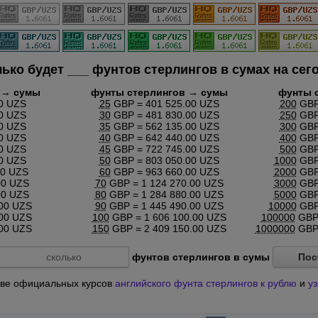
лько будет
___
фунтов стерлингов в сумах на сег
 → сумы
фунты стерлингов → сумы
фунты 
0 UZS
25
GBP = 401 525.00 UZS
200
GBP 
0 UZS
30
GBP = 481 830.00 UZS
250
GBP 
0 UZS
35
GBP = 562 135.00 UZS
300
GBP 
0 UZS
40
GBP = 642 440.00 UZS
400
GBP 
0 UZS
45
GBP = 722 745.00 UZS
500
GBP 
0 UZS
50
GBP = 803 050.00 UZS
1000
GBP 
00 UZS
60
GBP = 963 660.00 UZS
2000
GBP 
00 UZS
70
GBP = 1 124 270.00 UZS
3000
GBP 
00 UZS
80
GBP = 1 284 880.00 UZS
5000
GBP 
00 UZS
90
GBP = 1 445 490.00 UZS
10000
GBP 
00 UZS
100
GBP = 1 606 100.00 UZS
100000
GBP 
00 UZS
150
GBP = 2 409 150.00 UZS
1000000
GBP 
фунтов стерлингов в сумы
Пос
снове официальных курсов
английского фунта стерлингов к рублю
и
уз