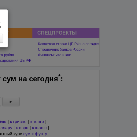
.
м
СНГ
СПЕЦПРОЕКТЫ
Ключевая ставка ЦБ РФ на сегодня
Справочник банков России
го рубля
Финансы: что и как
сирования ЦБ РФ
*
х сум на
сегодня
:
►
блю
|
к гривне
|
к тенге
|
оллару
|
к евро
|
к юаню
|
атный курс
сум к фунту