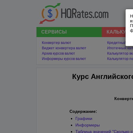
Н
в
П
ф
СЕРВИСЫ
КАЛЬКУЛ
Конвертер валют
Кредитный кал
Виджет конвертера валют
Ипотечный кал
Архив курсов валют
Калькулятор в
Информеры курсов валют
Калькулятор п
Курс Английског
Конверт
Содержание:
Графики
Информеры
Таблица значений "Сколько с