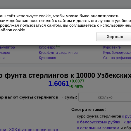
аш сайт использует cookie, чтобы можно было анализировать
заимодействие посетителей с сайтом и делать его лучше и удобнее
родолжая пользоваться сайтом, вы соглашаетесь с использование
айлов cookie.
ЯТОРЫ
МИРОВЫЕ ВАЛЮТЫ
ФИНАНСЫ 
Хорошо
live
ькулятор
Курс доллара
Курс гривны
live
ькулятор
Курс евро
Курс тенге
кладов
Курс фунта стерлингов
Курс белорусско
ени
Курс юаня
Ставка рефинан
о фунта стерлингов к 10000 Узбекски
+0.0077
1.6061
+0.48%
ер валют фунты стерлингов → сумы:
Смотрите также:
курс фунта стерлингов
к ру
к белорусскому рублю
|
к д
к остальным валютам
и обр
тоит XXX фунтов стерлингов в