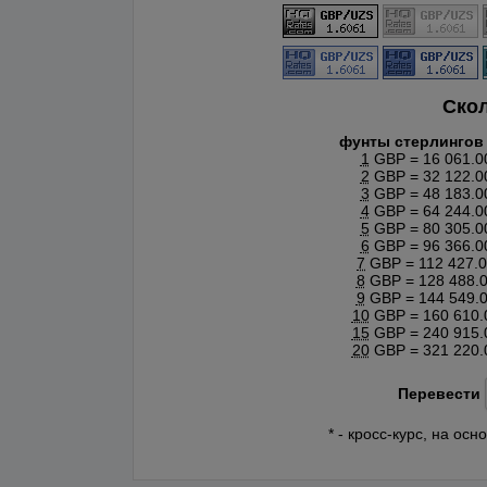
Ско
фунты стерлингов
1
GBP = 16 061.0
2
GBP = 32 122.0
3
GBP = 48 183.0
4
GBP = 64 244.0
5
GBP = 80 305.0
6
GBP = 96 366.0
7
GBP = 112 427.
8
GBP = 128 488.
9
GBP = 144 549.
10
GBP = 160 610.
15
GBP = 240 915.
20
GBP = 321 220.
Перевести
* - кросс-курс, на о