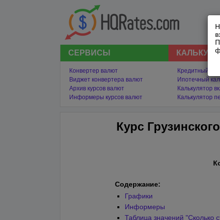
Н
в
П
ф
СЕРВИСЫ
КАЛЬКУЛ
Конвертер валют
Кредитный кал
Виджет конвертера валют
Ипотечный кал
Архив курсов валют
Калькулятор в
Информеры курсов валют
Калькулятор п
Курс Грузинского
К
Содержание:
Графики
Информеры
Таблица значений "Сколько с