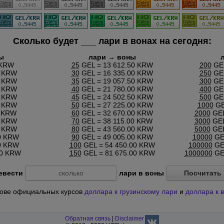
Сколько будет
___
лари в вонах на сегодня:
ы
лари → воны
 KRW
25
GEL = 13 612.50 KRW
200
GEL
0 KRW
30
GEL = 16 335.00 KRW
250
GEL
0 KRW
35
GEL = 19 057.50 KRW
300
GEL
0 KRW
40
GEL = 21 780.00 KRW
400
GEL
0 KRW
45
GEL = 24 502.50 KRW
500
GEL
0 KRW
50
GEL = 27 225.00 KRW
1000
GE
0 KRW
60
GEL = 32 670.00 KRW
2000
GEL
0 KRW
70
GEL = 38 115.00 KRW
3000
GEL
0 KRW
80
GEL = 43 560.00 KRW
5000
GEL
0 KRW
90
GEL = 49 005.00 KRW
10000
GEL
0 KRW
100
GEL = 54 450.00 KRW
100000
GEL
00 KRW
150
GEL = 81 675.00 KRW
1000000
GEL
евести
лари в воны
Посчитать
основе официальных курсов
доллара к грузинскому лари
и
доллара к 
Обратная связь
|
Disclaimer