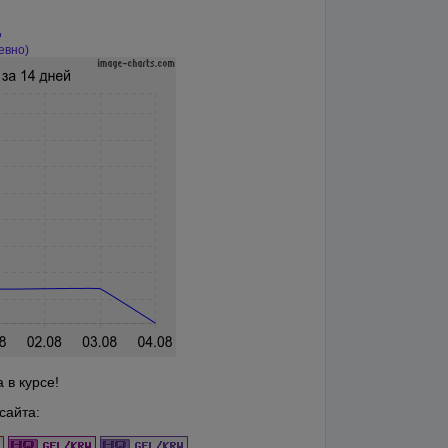
д
евно)
 в курсе!
сайта: