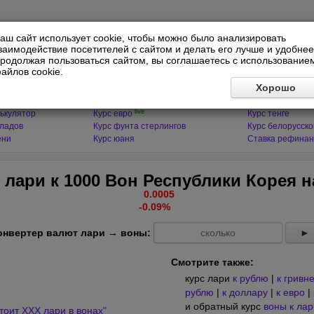
аш сайт использует cookie, чтобы можно было анализировать
заимодействие посетителей с сайтом и делать его лучше и удобнее
родолжая пользоваться сайтом, вы соглашаетесь с использование
айлов cookie.
ЯТОРЫ
МИРОВЫЕ ВАЛЮТЫ
ФИНАНСЫ 
Хорошо
live
ькулятор
Курс доллара
Курс гривны
live
ькулятор
Курс евро
Курс тенге
кладов
Курс фунта стерлингов
Курс белорусско
ени
Курс юаня
Ставка рефинан
 лари к 1000 Вон Республики Корея 
0.0005
-0.09%
онвертер валют лари → воны:
►
Смотрите также:
курс лари
к рублю
|
к гривн
рублю
|
к доллару
|
к евро
|
и обратный курс
воны к лар
тоит XXX лари в вонах"