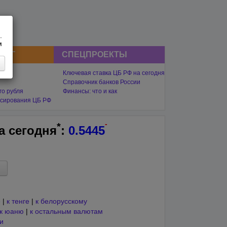
.
м
СНГ
СПЕЦПРОЕКТЫ
Ключевая ставка ЦБ РФ на сегодня
Справочник банков России
го рубля
Финансы: что и как
сирования ЦБ РФ
-
*
на
сегодня
:
0.5445
е
|
к тенге
|
к белорусскому
к юаню
|
к остальным валютам
и