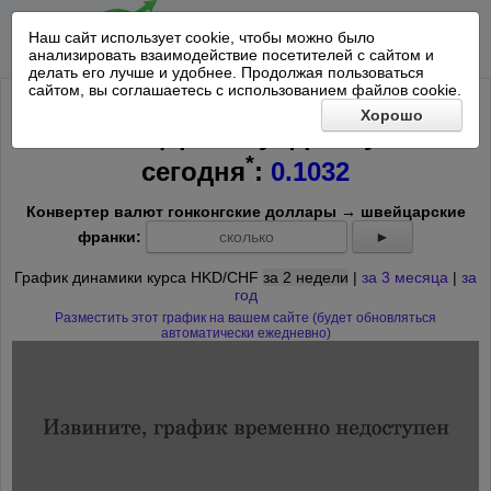
Наш сайт использует cookie, чтобы можно было
анализировать взаимодействие посетителей с сайтом и
делать его лучше и удобнее. Продолжая пользоваться
сайтом, вы соглашаетесь с использованием файлов cookie.
Курс Гонконгского доллара к
Хорошо
Швейцарскому франку на
*
сегодня
:
0.1032
Конвертер валют гонконгские доллары → швейцарские
франки:
►
График динамики курса HKD/CHF
за 2 недели
|
за 3 месяца
|
за
год
Разместить этот график на вашем сайте (будет обновляться
автоматически ежедневно)